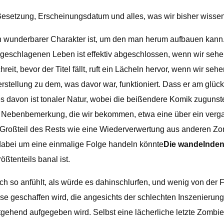
Besetzung, Erscheinungsdatum und alles, was wir bisher wisse
in wunderbarer Charakter ist, um den man herum aufbauen kann
eschlagenen Leben ist effektiv abgeschlossen, wenn wir sehen
it, bevor der Titel fällt, ruft ein Lächeln hervor, wenn wir seh
ellung zu dem, was davor war, funktioniert. Dass er am glücklic
es davon ist tonaler Natur, wobei die beißendere Komik zugunst
rde Nebenbemerkung, die wir bekommen, etwa eine über ein verg
n Großteil des Rests wie eine Wiederverwertung aus anderen 
dabei um eine einmalige Folge handeln könnte
Die wandelnden
ßtenteils banal ist.
ach so anfühlt, als würde es dahinschlurfen, und wenig von de
se geschaffen wird, die angesichts der schlechten Inszenierun
itgehend aufgegeben wird. Selbst eine lächerliche letzte Zomb