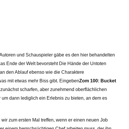
Autoren und Schauspieler gäbe es den hier behandelten
m das Ende der Welt bevorsteht Die Hände der Untoten
an den Ablauf ebenso wie die Charaktere
was mit etwas mehr Biss gibt. Eingeben
Zom 100: Bucket
s zunächst scharfen, aber zunehmend oberflächlichen
ur um dann lediglich ein Erlebnis zu bieten, an dem es
n wir zum ersten Mal treffen, wenn er einen neuen Job
ter einem herrschsüchtigen Chef arbeiten muss, der ihn