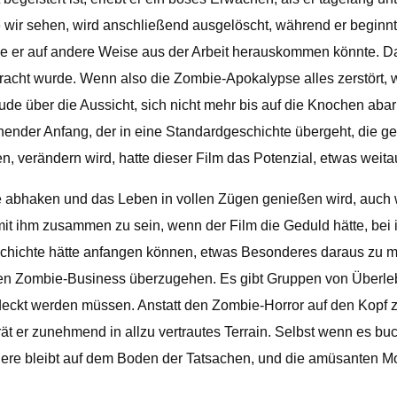
ie wir sehen, wird anschließend ausgelöscht, während er beginn
e er auf andere Weise aus der Arbeit herauskommen könnte. Da
acht wurde. Wenn also die Zombie-Apokalypse alles zerstört, w
reude über die Aussicht, sich nicht mehr bis auf die Knochen a
nder Anfang, der in eine Standardgeschichte übergeht, die geleg
 verändern wird, hatte dieser Film das Potenzial, etwas weitaus 
te abhaken und das Leben in vollen Zügen genießen wird, auch w
ein mit ihm zusammen zu sein, wenn der Film die Geduld hätte, be
chte hätte anfangen können, etwas Besonderes daraus zu machen
en Zombie-Business überzugehen. Es gibt Gruppen von Überleb
t werden müssen. Anstatt den Zombie-Horror auf den Kopf zu s
 er zunehmend in allzu vertrautes Terrain. Selbst wenn es buchs
andere bleibt auf dem Boden der Tatsachen, und die amüsanten M