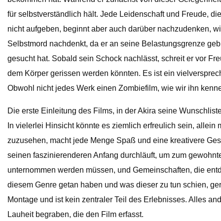
für selbstverständlich hält. Jede Leidenschaft und Freude, d
nicht aufgeben, beginnt aber auch darüber nachzudenken, wi
Selbstmord nachdenkt, da er an seine Belastungsgrenze gebr
gesucht hat. Sobald sein Schock nachlässt, schreit er vor F
dem Körper gerissen werden könnten. Es ist ein vielverspreche
Obwohl nicht jedes Werk einen Zombiefilm, wie wir ihn kennen,
Die erste Einleitung des Films, in der Akira seine Wunschlis
In vielerlei Hinsicht könnte es ziemlich erfreulich sein, all
zuzusehen, macht jede Menge Spaß und eine kreativere Geschi
seinen faszinierenderen Anfang durchläuft, um zum gewohnt
unternommen werden müssen, und Gemeinschaften, die entdeck
diesem Genre getan haben und was dieser zu tun schien, gerät
Montage und ist kein zentraler Teil des Erlebnisses. Alles 
Lauheit begraben, die den Film erfasst.