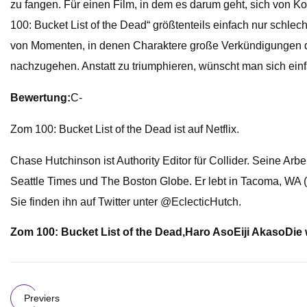
zu fangen. Für einen Film, in dem es darum geht, sich von K
100: Bucket List of the Dead“ größtenteils einfach nur schle
von Momenten, in denen Charaktere große Verkündigungen da
nachzugehen. Anstatt zu triumphieren, wünscht man sich einfa
Bewertung:
C-
Zom 100: Bucket List of the Dead ist auf Netflix.
Chase Hutchinson ist Authority Editor für Collider. Seine Arb
Seattle Times und The Boston Globe. Er lebt in Tacoma, WA (es
Sie finden ihn auf Twitter unter @EclecticHutch.
Zom 100: Bucket List of the Dead,
Haro Aso
Eiji Akaso
Die
Previers