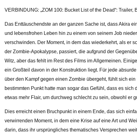
VERBINDUNG: „ZOM 100: Bucket List of the Dead“: Trailer, 
Das Enttäuschendste an der ganzen Sache ist, dass Akira e
und lebensfrohen Leben hin zu einem von seinem Job niederg
verschwinden. Der Moment, in dem das wiederkehrt, als er schre
der Zombie-Apokalypse, passiert, die aufgrund der Gegenüberst
Witz, aber das fehlt im Rest des Films im Allgemeinen. Einig
ein Großteil davon in der Konstruktion liegt. Für jede absu
über den Kampf gegen einen Zombie übergeht, fühlt sich ei
bestimmten Punkt hatte man sogar das Gefühl, dass es sich 
etwas mehr Flair, um durchweg schlecht zu sein, obwohl er grö
Dies erreicht einen Bruchpunkt in einem Ende, das sich einf
verwirrenden Moment, in dem eine Krise auf eine Art und Wei
darin, dass ihr ursprüngliches thematisches Versprechen we