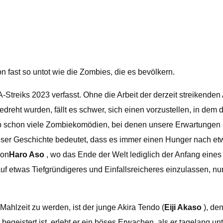
n fast so untot wie die Zombies, die es bevölkern.
iks 2023 verfasst. Ohne die Arbeit der derzeit streikenden 
 gedreht wurden, fällt es schwer, sich einen vorzustellen, in de
b schon viele Zombiekomödien, bei denen unsere Erwartungen 
eser Geschichte bedeutet, dass es immer einen Hunger nach et
von
Haro Aso
, wo das Ende der Welt lediglich der Anfang eine
h auf etwas Tiefgründigeres und Einfallsreicheres einzulassen, n
r Mahlzeit zu werden, ist der junge Akira Tendo (
Eiji Akaso
), de
geistert ist, erlebt er ein böses Erwachen, als er tagelang un